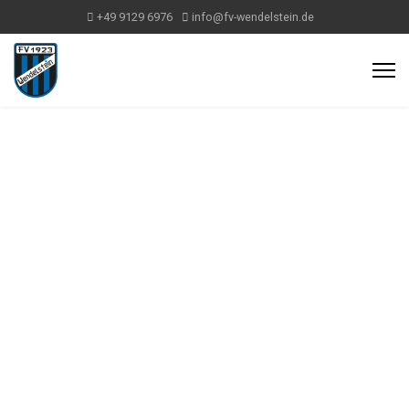
+49 9129 6976
info@fv-wendelstein.de
TENNIS
ANLAGEN
PREISE