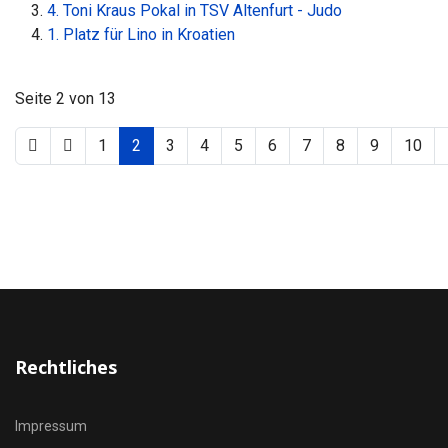
4. Toni Kraus Pokal in TSV Altenfurt - Judo
1. Platz für Lino in Kroatien
Seite 2 von 13
1
2
3
4
5
6
7
8
9
10
Rechtliches
Impressum