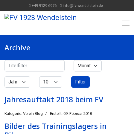
+49 9129 6976
info@fv-wendelstein.de
Archive
Titelfilter
Monat
Filter
Jahr
Anzeige #
Filter
Jahresauftakt 2018 beim FV
Kategorie:
Verein Blog
Erstellt: 09. Februar 2018
Bilder des Trainingslagers in