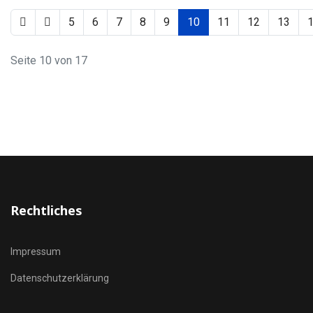
5
6
7
8
9
10
11
12
13
Seite 10 von 17
Rechtliches
Impressum
Datenschutzerklärung