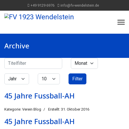
+49 9129 6976
info@fv-wendelstein.de
Archive
Titelfilter
Monat
Filter
Jahr
Anzeige #
Filter
45 Jahre Fussball-AH
Kategorie:
Verein Blog
Erstellt: 31. Oktober 2016
45 Jahre Fussball-AH